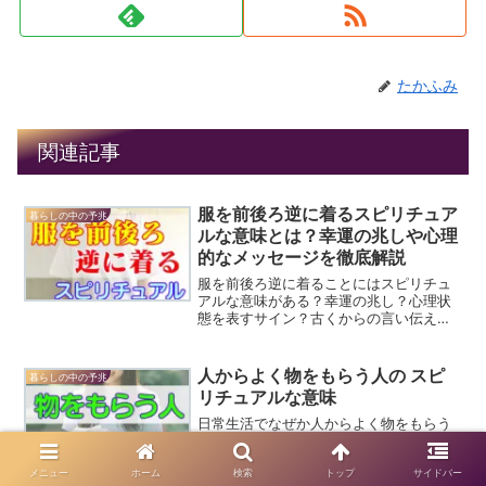
たかふみ
関連記事
服を前後ろ逆に着るスピリチュア
暮らしの中の予兆
ルな意味とは？幸運の兆しや心理
的なメッセージを徹底解説
服を前後ろ逆に着ることにはスピリチュ
アルな意味がある？幸運の兆し？心理状
態を表すサイン？古くからの言い伝え
や、年齢別の解釈を解説。うっかりミス
に隠されたメッセージを知り、日常に新
たな視点をお伝えします。
人からよく物をもらう人の スピ
暮らしの中の予兆
リチュアルな意味
日常生活でなぜか人からよく物をもらう
人っていますよね。小さなプレゼントか
ら、時には高価な物まで。そこにはスピ
メニュー
ホーム
検索
トップ
サイドバー
リチュアルな意味やメッセージが込めら