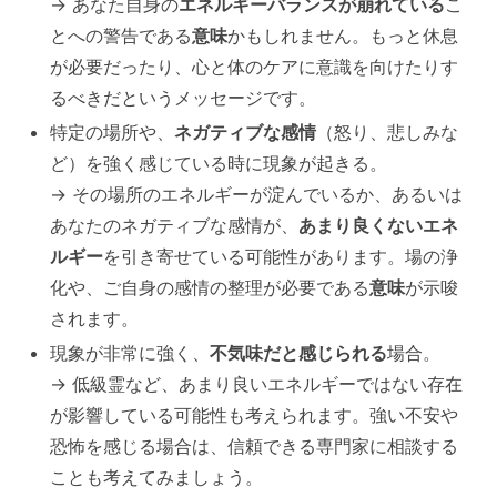
→ あなた自身の
エネルギーバランスが崩れている
こ
とへの警告である
意味
かもしれません。もっと休息
が必要だったり、心と体のケアに意識を向けたりす
るべきだというメッセージです。
特定の場所や、
ネガティブな感情
（怒り、悲しみな
ど）を強く感じている時に現象が起きる。
→ その場所のエネルギーが淀んでいるか、あるいは
あなたのネガティブな感情が、
あまり良くないエネ
ルギー
を引き寄せている可能性があります。場の浄
化や、ご自身の感情の整理が必要である
意味
が示唆
されます。
現象が非常に強く、
不気味だと感じられる
場合。
→ 低級霊など、あまり良いエネルギーではない存在
が影響している可能性も考えられます。強い不安や
恐怖を感じる場合は、信頼できる専門家に相談する
ことも考えてみましょう。