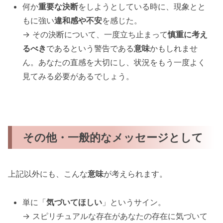
何か
重要な決断
をしようとしている時に、現象とと
もに強い
違和感や不安
を感じた。
→ その決断について、一度立ち止まって
慎重に考え
るべき
であるという警告である
意味
かもしれませ
ん。あなたの直感を大切にし、状況をもう一度よく
見てみる必要があるでしょう。
その他・一般的なメッセージとして
上記以外にも、こんな
意味
が考えられます。
単に「
気づいてほしい
」というサイン。
→ スピリチュアルな存在があなたの存在に気づいて