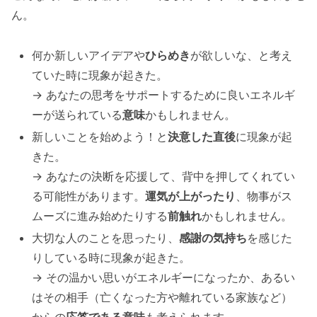
ん。
何か新しいアイデアや
ひらめき
が欲しいな、と考え
ていた時に現象が起きた。
→ あなたの思考をサポートするために良いエネルギ
ーが送られている
意味
かもしれません。
新しいことを始めよう！と
決意した直後
に現象が起
きた。
→ あなたの決断を応援して、背中を押してくれてい
る可能性があります。
運気が上がったり
、物事がス
ムーズに進み始めたりする
前触れ
かもしれません。
大切な人のことを思ったり、
感謝の気持ち
を感じた
りしている時に現象が起きた。
→ その温かい思いがエネルギーになったか、あるい
はその相手（亡くなった方や離れている家族など）